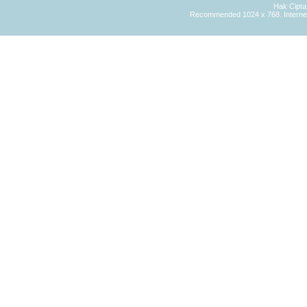
Hak Cipt
Recommended 1024 x 768. Internet 