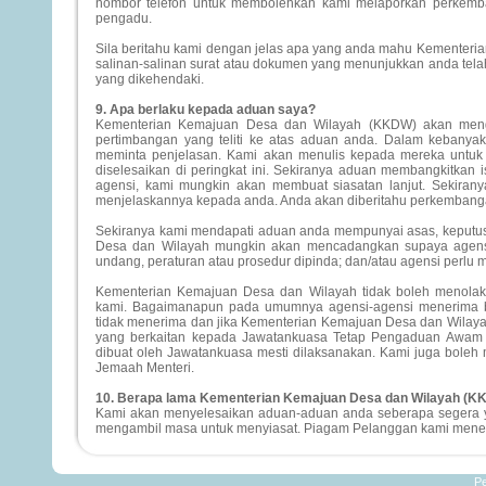
nombor telefon untuk membolehkan kami melaporkan perkembanga
pengadu.
Sila beritahu kami dengan jelas apa yang anda mahu Kementeri
salinan-salinan surat atau dokumen yang menunjukkan anda tela
yang dikehendaki.
9. Apa berlaku kepada aduan saya?
Kementerian Kemajuan Desa dan Wilayah (KKDW) akan meng
pertimbangan yang teliti ke atas aduan anda. Dalam kebanya
meminta penjelasan. Kami akan menulis kepada mereka untu
diselesaikan di peringkat ini. Sekiranya aduan membangkitkan 
agensi, kami mungkin akan membuat siasatan lanjut. Sekiran
menjelaskannya kepada anda. Anda akan diberitahu perkembanga
Sekiranya kami mendapati aduan anda mempunyai asas, keputus
Desa dan Wilayah mungkin akan mencadangkan supaya agens
undang, peraturan atau prosedur dipinda; dan/atau agensi perlu
Kementerian Kemajuan Desa dan Wilayah tidak boleh menola
kami. Bagaimanapun pada umumnya agensi-agensi menerima b
tidak menerima dan jika Kementerian Kemajuan Desa dan Wilaya
yang berkaitan kepada Jawatankuasa Tetap Pengaduan Awam y
dibuat oleh Jawatankuasa mesti dilaksanakan. Kami juga bole
Jemaah Menteri.
10. Berapa lama Kementerian Kemajuan Desa dan Wilayah (K
Kami akan menyelesaikan aduan-aduan anda seberapa segera ya
mengambil masa untuk menyiasat. Piagam Pelanggan kami meneta
Pe