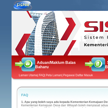
Aduan/Maklum Balas
Baharu
B
Laman Utama
|
FAQ
|
Peta Laman
|
Pegawai Daftar Masuk
FAQ
1. Apa yang boleh saya adu kepada Kementerian Kemajuan De
Kementerian Kemajuan Desa dan Wilayah boleh menyiasat aduan-