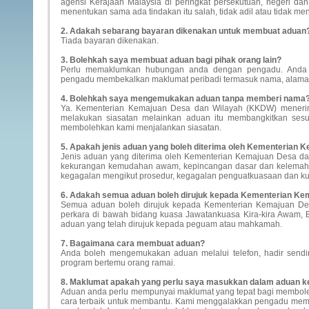
agensi Kerajaan Malaysia di peringkat persekutuan, negeri da
menentukan sama ada tindakan itu salah, tidak adil atau tidak m
2. Adakah sebarang bayaran dikenakan untuk membuat aduan
Tiada bayaran dikenakan.
3. Bolehkah saya membuat aduan bagi pihak orang lain?
Perlu memaklumkan hubungan anda dengan pengadu. Anda p
pengadu membekalkan maklumat peribadi termasuk nama, alamat 
4. Bolehkah saya mengemukakan aduan tanpa memberi nama
Ya. Kementerian Kemajuan Desa dan Wilayah (KKDW) menerima
melakukan siasatan melainkan aduan itu membangkitkan sesu
membolehkan kami menjalankan siasatan.
5. Apakah jenis aduan yang boleh diterima oleh Kementerian 
Jenis aduan yang diterima oleh Kementerian Kemajuan Desa dan 
kekurangan kemudahan awam, kepincangan dasar dan kelemaha
kegagalan mengikut prosedur, kegagalan penguatkuasaan dan kua
6. Adakah semua aduan boleh dirujuk kepada Kementerian Ke
Semua aduan boleh dirujuk kepada Kementerian Kemajuan Des
perkara di bawah bidang kuasa Jawatankuasa Kira-kira Awam
aduan yang telah dirujuk kepada peguam atau mahkamah.
7. Bagaimana cara membuat aduan?
Anda boleh mengemukakan aduan melalui telefon, hadir sendi
program bertemu orang ramai.
8. Maklumat apakah yang perlu saya masukkan dalam aduan 
Aduan anda perlu mempunyai maklumat yang tepat bagi membol
cara terbaik untuk membantu. Kami menggalakkan pengadu memb